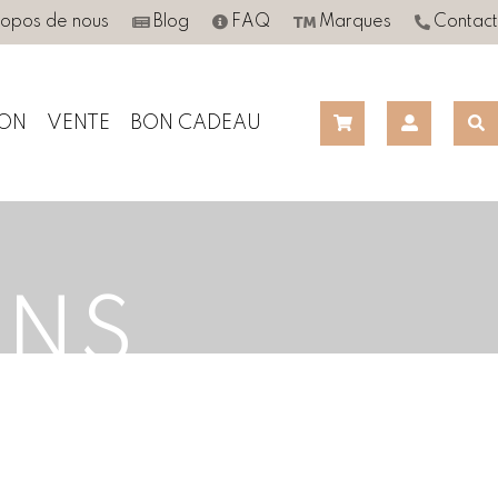
ropos de nous
Blog
FAQ
Marques
Contact
ON
VENTE
BON CADEAU
ONS