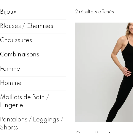
Bijoux
T
2 résultats affichés
r
i
Blouses / Chemises
é
d
Chaussures
u
p
Combinaisons
l
u
s
Femme
r
é
Homme
c
e
Maillots de Bain /
n
Lingerie
t
a
u
Pantalons / Leggings /
p
Shorts
l