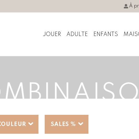
À p
JOUER
ADULTE
ENFANTS
MAIS
MBINAIS
COULEUR
SALES %