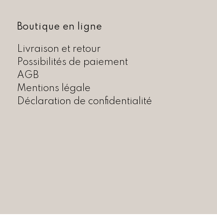
i
:
t
C
H
Boutique en ligne
:
F
C
Livraison et retour
H
6
Possibilités de paiement
F
9
AGB
,
Mentions légale
1
0
2
0
Déclaration de confidentialité
8
.
,
0
0
.