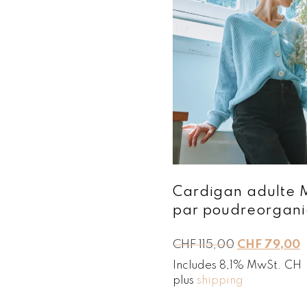
Cardigan adulte 
par poudreorgani
L
L
CHF
115,00
CHF
79,00
e
e
Includes 8,1% MwSt. CH
p
p
plus
shipping
r
r