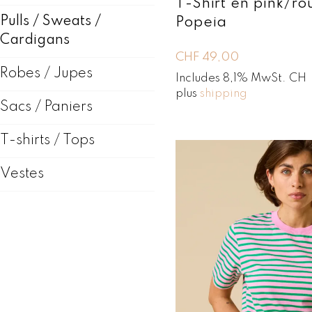
T-Shirt en pink/r
u
Pulls / Sweats /
Popeia
s
a
Cardigans
n
CHF
49,00
c
Robes / Jupes
Includes 8,1% MwSt. CH
i
plus
shipping
e
Sacs / Paniers
n
T-shirts / Tops
Vestes