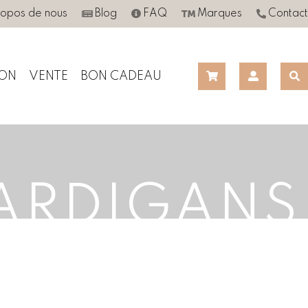
ropos de nous
Blog
FAQ
Marques
Contact
ON
VENTE
BON CADEAU
CARDIGANS