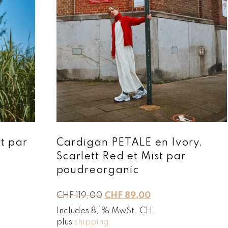
t par
Cardigan PETALE en Ivory,
Scarlett Red et Mist par
poudreorganic
L
L
CHF
119,00
CHF
89,00
e
e
Includes 8,1% MwSt. CH
p
p
plus
shipping