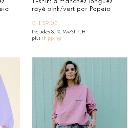
es
T-shirt à manches longues
eia
rayé pink/vert par Popeia
CHF
59,00
Includes 8,1% MwSt. CH
plus
shipping