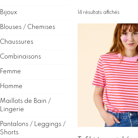
Bijoux
T
14 résultats affichés
r
i
Blouses / Chemises
é
d
Chaussures
u
p
Combinaisons
l
u
s
Femme
r
é
Homme
c
e
Maillots de Bain /
n
Lingerie
t
a
u
Pantalons / Leggings /
p
Shorts
l