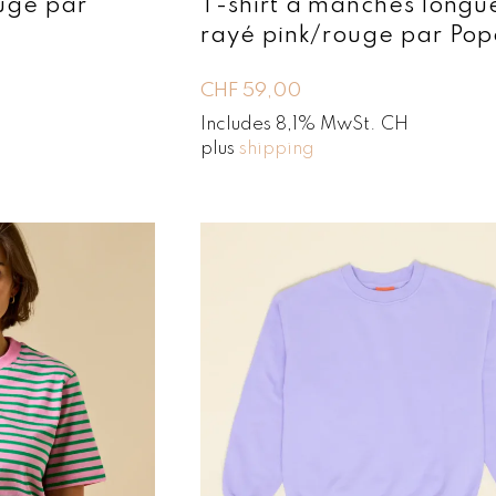
ouge par
T-shirt à manches longu
rayé pink/rouge par Pop
CHF
59,00
Includes 8,1% MwSt. CH
plus
shipping