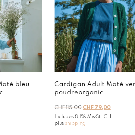
Maté bleu
Cardigan Adult Maté ver
c
poudreorganic
L
L
CHF
115,00
CHF
79,00
e
e
Includes 8,1% MwSt. CH
p
p
plus
shipping
r
r