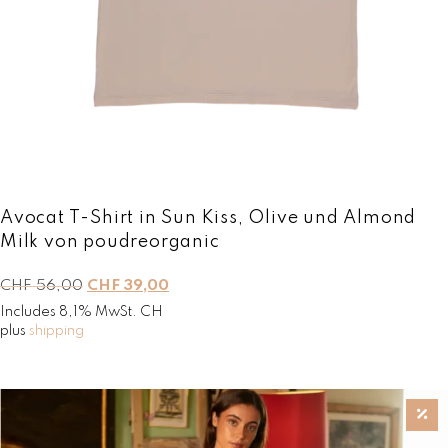
:
F
C
H
6
F
9
,
8
0
9
0
,
.
0
0
.
Avocat T-Shirt in Sun Kiss, Olive und Almond
Milk von poudreorganic
L
L
CHF
56,00
CHF
39,00
e
e
Includes 8,1% MwSt. CH
p
p
plus
shipping
r
r
i
i
x
x
i
a
n
c
i
t