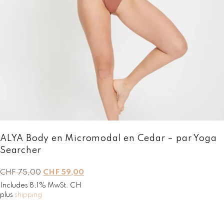
i
:
t
C
H
:
F
C
H
5
F
9
,
7
0
5
0
,
.
0
0
.
ALYA Body en Micromodal en Cedar – par Yoga
Searcher
L
L
CHF
75,00
CHF
59,00
e
e
Includes 8,1% MwSt. CH
p
p
plus
shipping
r
r
i
i
x
x