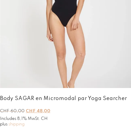
é
s
t
t
a
i
:
t
C
H
:
F
C
H
4
F
9
,
6
0
9
0
,
.
0
0
.
Body SAGAR en Micromodal par Yoga Searcher
L
L
CHF
60,00
CHF
48,00
e
e
Includes 8,1% MwSt. CH
p
p
plus
shipping
r
r