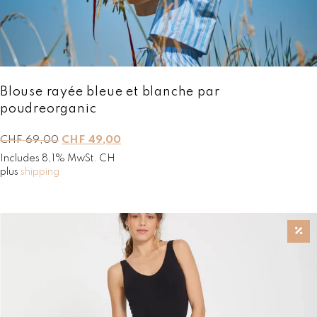
Blouse rayée bleue et blanche par
poudreorganic
L
L
CHF
69,00
CHF
49,00
e
e
Includes 8,1% MwSt. CH
p
p
plus
shipping
r
r
i
i
x
x
i
a
n
c
i
t
t
u
i
e
a
l
l
e