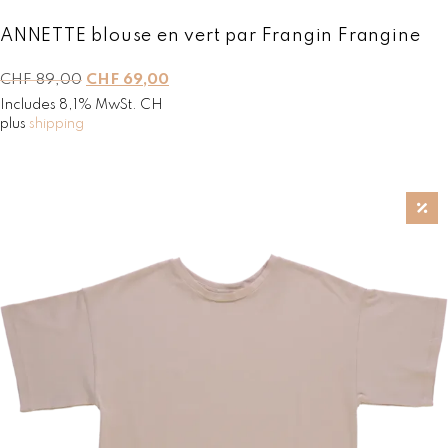
0
.
ANNETTE blouse en vert par Frangin Frangine
L
L
CHF
89,00
CHF
69,00
e
e
Includes 8,1% MwSt. CH
p
p
plus
shipping
r
r
i
i
x
x
i
a
n
c
i
t
t
u
i
e
a
l
l
e
é
s
t
t
a
i
:
t
C
H