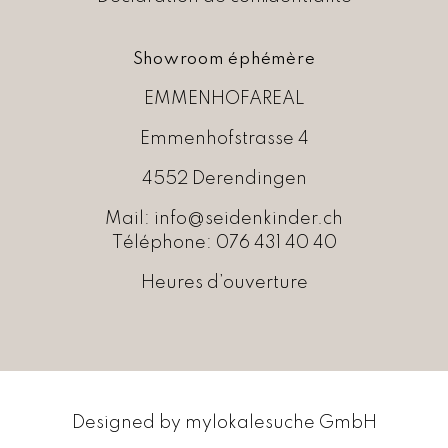
1
0
5
.
,
Showroom éphémère
0
0
EMMENHOFAREAL
.
Emmenhofstrasse 4
4552 Derendingen
Mail:
info@seidenkinder.ch
Téléphone:
076 431 40 40
Heures d’ouverture
Designed by
mylokalesuche GmbH