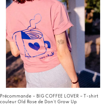
ijoux
louses / Chemises
haussures
ombinaisons
emme
omme
aillots de Bain / Lingerie
antalons / Leggings / Shorts
ulls / Sweats / Cardigans
obes / Jupes
Précommande – BIG COFFEE LOVER – T-shirt
acs / Paniers
couleur Old Rose de Don’t Grow Up