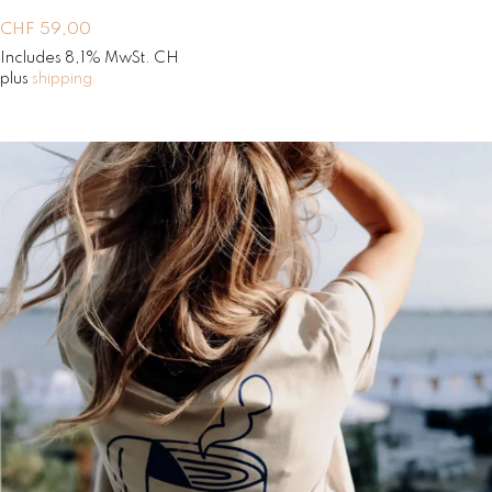
-shirts / Tops
CHF
59,00
estes
Includes 8,1% MwSt. CH
plus
shipping