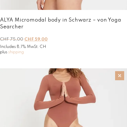
,
.
0
0
.
ALYA Micromodal body in Schwarz – von Yoga
Searcher
L
L
CHF
75,00
CHF
59,00
e
e
Includes 8,1% MwSt. CH
p
p
plus
shipping
r
r
i
i
x
x
i
a
n
c
i
t
t
u
i
e
a
l
l
e
é
s
t
t
a