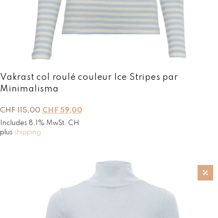
F
0
,
6
0
9
0
,
.
0
0
.
Vakrast col roulé couleur Ice Stripes par
Minimalisma
L
L
CHF
115,00
CHF
59,00
e
e
Includes 8,1% MwSt. CH
p
p
plus
shipping
r
r
i
i
x
x
i
a
n
c
i
t
t
u
i
e
a
l