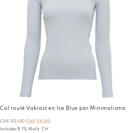
l
e
é
s
t
t
a
i
:
t
C
H
:
F
C
H
5
F
9
,
1
0
1
0
5
.
,
0
0
Col roulé Vakrast en Ice Blue par Minimalisma
.
L
L
CHF
115,00
CHF
59,00
e
e
Includes 8,1% MwSt. CH