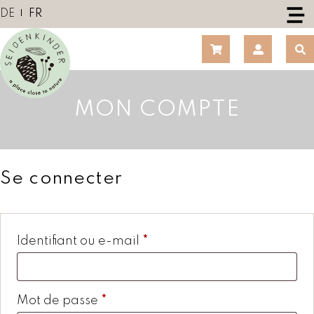
S
DE
FR
k
i
p
t
o
MON COMPTE
c
o
n
t
e
Se connecter
n
t
O
Identifiant ou e-mail
*
b
l
O
Mot de passe
*
i