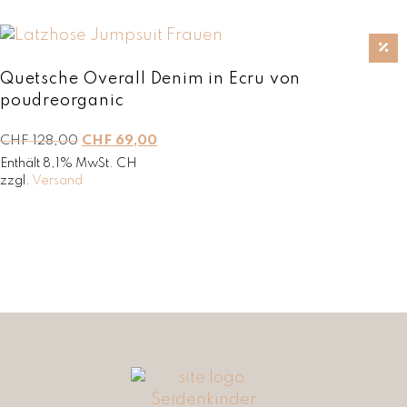
Quetsche Overall Denim in Ecru von
poudreorganic
U
A
CHF
128,00
CHF
69,00
r
k
Enthält 8,1% MwSt. CH
s
t
zzgl.
Versand
p
u
r
e
ü
l
n
l
g
e
l
r
i
P
c
r
h
e
e
i
r
s
P
i