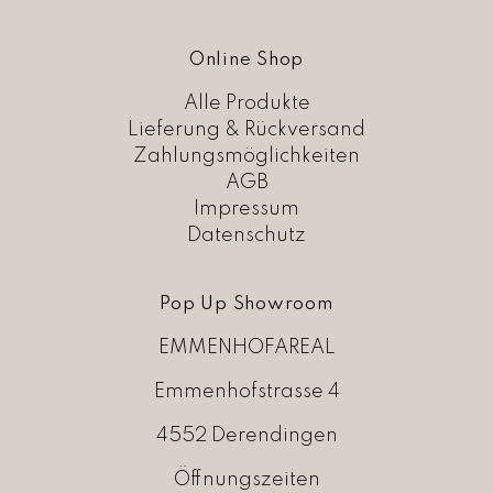
r
s
e
t
i
:
Online Shop
s
C
w
H
Alle Produkte
a
F
Lieferung & Rückversand
r
Zahlungsmöglichkeiten
:
6
AGB
C
9
H
,
Impressum
F
0
Datenschutz
0
1
.
2
Pop Up Showroom
8
,
EMMENHOFAREAL
0
0
Emmenhofstrasse 4
4552 Derendingen
Öffnungszeiten