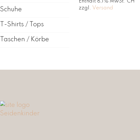
Enthält 8,1% MwSt. CH
zzgl.
Versand
Schuhe
T-Shirts / Tops
Taschen / Körbe