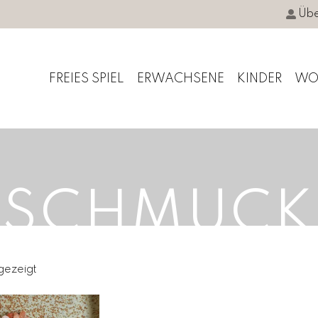
Übe
FREIES SPIEL
ERWACHSENE
KINDER
WO
SCHMUCK
gezeigt