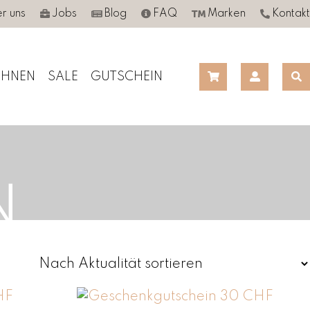
r uns
Jobs
Blog
FAQ
Marken
Kontakt
HNEN
SALE
GUTSCHEIN
N