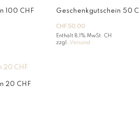
A
in 100 CHF
Geschenkgutschein 50 
k
t
u
CHF
50,00
a
Enthält 8,1% MwSt. CH
l
zzgl.
Versand
i
t
ä
t
s
o
r
in 20 CHF
t
i
e
r
t