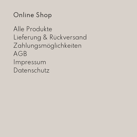
1
.
s
6
Online Shop
t
9
:
,
Alle Produkte
C
0
H
Lieferung & Rückversand
0
F
Zahlungsmöglichkeiten
AGB
4
Impressum
9
Datenschutz
0
0
.