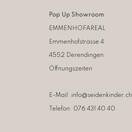
0
5
Pop Up Showroom
,
0
EMMENHOFAREAL
0
Emmenhofstrasse 4
4552 Derendingen
Öffnungszeiten
E-Mail:
info@seidenkinder.ch
Telefon:
076 431 40 40