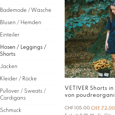
Bademode / Wäsche
Blusen / Hemden
Einteiler
Hosen / Leggings /
Shorts
Jacken
Kleider / Röcke
VETIVER Shorts in
Pullover / Sweats /
von poudreorgani
Cardigans
U
CHF
105,00
CHF
72,00
Schmuck
r