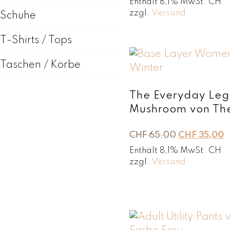
Enthält 8,1% MwSt. CH
s
zzgl.
Versand
Schuhe
p
r
T-Shirts / Tops
ü
n
Taschen / Körbe
g
l
i
The Everyday Leg
c
Mushroom von The
h
e
U
A
CHF
65,00
CHF
35,00
r
r
k
P
Enthält 8,1% MwSt. CH
s
t
zzgl.
Versand
r
p
u
e
r
e
i
ü
l
s
n
l
w
g
e
a
l
r