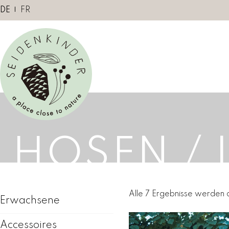
Z
DE
FR
u
m
I
n
h
a
l
t
s
HOSEN / 
p
r
i
n
Alle 7 Ergebnisse werden 
g
Erwachsene
e
Accessoires
n