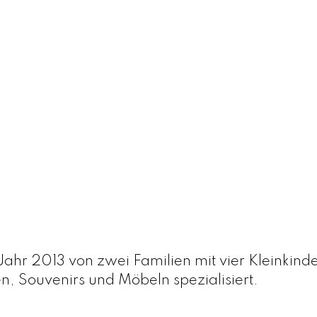
n
o
u
t
M
e
n
g
e
013 von zwei Familien mit vier Kleinkindern
, Souvenirs und Möbeln spezialisiert.