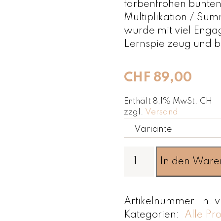
farbenfrohen bunten
Multiplikation / Sum
wurde mit viel Engag
Lernspielzeug und b
CHF
89,00
Enthält 8,1% MwSt. CH
zzgl.
Versand
Variante
H
In den Ware
u
n
d
Artikelnummer:
n. v
e
Kategorien:
Alle Pr
r