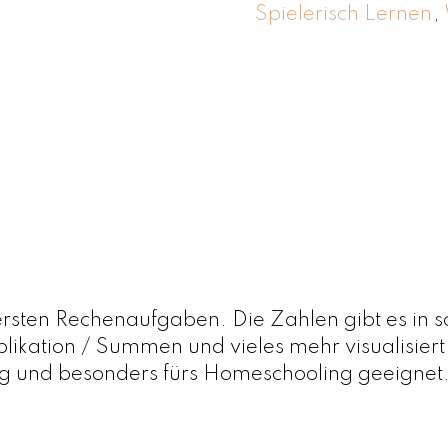
Spielerisch Lernen
,
t
e
r
B
r
e
t
t
v
o
n
ie ersten Rechenaufgaben. Die Zahlen gibt es in
W
plikation / Summen und vieles mehr visualisie
o
zeug und besonders fürs Homeschooling geeignet
o
d
i