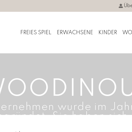
Übe
FREIES SPIEL
ERWACHSENE
KINDER
WO
OODINO
nehmen wurde im Jahr 
gegründet. Sie haben sich 
ielzeugen, Souvenirs und 