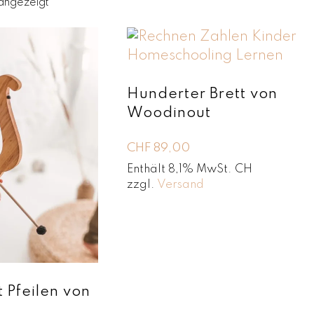
N
angezeigt
a
c
h
A
k
t
Hunderter Brett von
u
Woodinout
a
l
CHF
89,00
i
t
Enthält 8,1% MwSt. CH
ä
zzgl.
Versand
t
s
o
r
t
i
e
 Pfeilen von
r
t