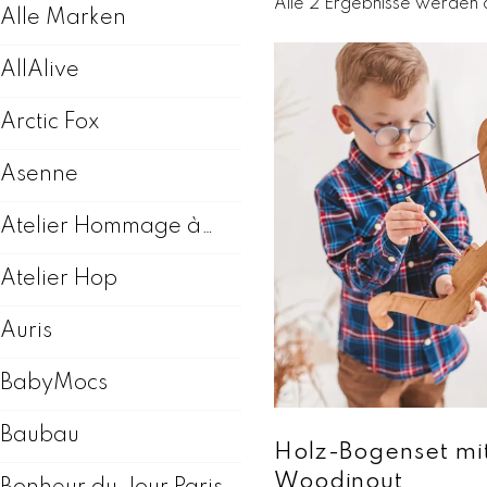
Alle 2 Ergebnisse werden 
Alle Marken
AllAlive
Arctic Fox
Asenne
Atelier Hommage à…
Atelier Hop
Auris
BabyMocs
Baubau
Holz-Bogenset mit
Woodinout