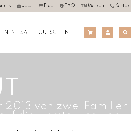
r uns
Jobs
Blog
FAQ
Marken
Kontakt
HNEN
SALE
GUTSCHEIN
UT
2013 von zwei Familien
auf die Herstellung von
Möbeln spezialisiert.