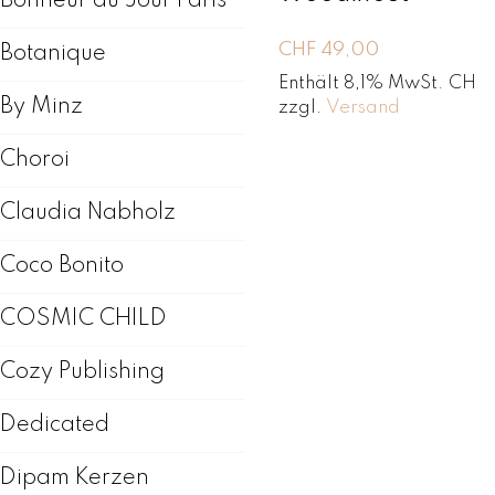
Bonheur du Jour Paris
CHF
49,00
Botanique
Enthält 8,1% MwSt. CH
By Minz
zzgl.
Versand
Choroi
Claudia Nabholz
Coco Bonito
COSMIC CHILD
Cozy Publishing
Dedicated
Dipam Kerzen