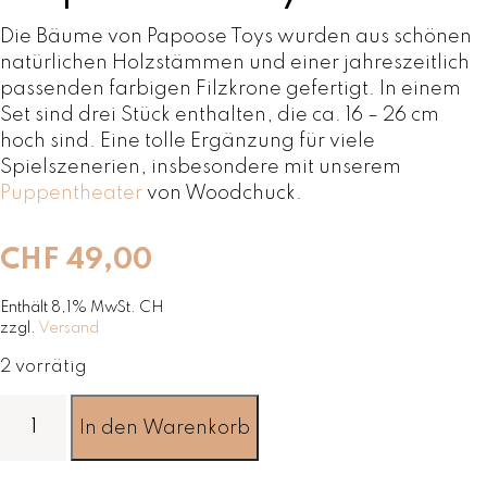
Die Bäume von Papoose Toys wurden aus schönen
natürlichen Holzstämmen und einer jahreszeitlich
passenden farbigen Filzkrone gefertigt. In einem
Set sind drei Stück enthalten, die ca. 16 – 26 cm
hoch sind. Eine tolle Ergänzung für viele
Spielszenerien, insbesondere mit unserem
Puppentheater
von Woodchuck.
CHF
49,00
Enthält 8,1% MwSt. CH
zzgl.
Versand
2 vorrätig
B
In den Warenkorb
ä
u
m