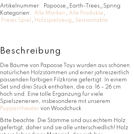
Artikelnummer:
Papoose_Earth-Trees_Spring
e
Kategorien:
Alle Marken
,
Alle Produkte
,
i
Freies Spiel
,
Holzspielzeug
,
Seasontable
m
S
e
t
-
Beschreibung
F
r
Die Bäume von Papoose Toys wurden aus schönen
ü
natürlichen Holzstämmen und einer jahreszeitlich
h
passenden farbigen Filzkrone gefertigt. In einem
l
Set sind drei Stück enthalten, die ca. 16 – 26 cm
i
hoch sind. Eine tolle Ergänzung für viele
n
Spielszenerien, insbesondere mit unserem
g
Puppentheater
von Woodchuck.
v
Bitte beachte: Die Stämme sind aus echtem Holz
o
gefertigt, daher sind sie alle unterschiedlich! Holz
n