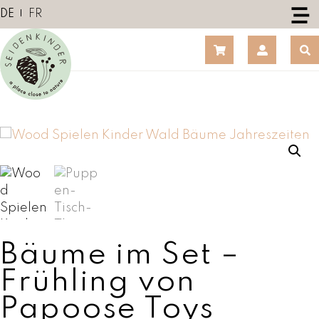
Z
DE
FR
u
m
I
n
h
a
l
t
s
p
r
i
n
Bäume im Set –
g
e
Frühling von
n
Papoose Toys