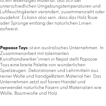
ist ein lebendiges Material, das sich bei
P
unterschiedlichen Umgebungstemperaturen und
a
Luftfeuchtigkeiten verändert, zusammenzieht oder
p
ausdehnt. Es kann also sein, dass das Holz Risse
o
oder Sprünge entlang der natürlichen Linien
o
aufweist.
s
e
T
o
Papoose Toys
ist ein australisches Unternehmen. In
y
Zusammenarbeit mit talentierten
s
Kunsthandwerker*innen in Nepal stellt Papoose
M
Toys eine breite Palette von wunderlichen
e
Spielzeugen, Dekorationen und Lehrmitteln aus
n
reiner Wolle und handgefilztem Material her. Das
g
Unternehmen setzt auf fairen Handel und
e
verwendet natürliche Fasern und Materialien wie
Wolle, Baumwolle und Holz.