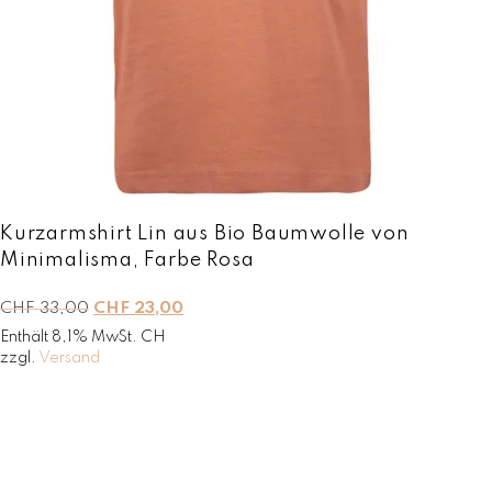
w
H
a
F
r
:
3
C
0
H
,
F
0
0
6
.
5
,
Kurzarmshirt Lin aus Bio Baumwolle von
0
Minimalisma, Farbe Rosa
0
U
A
CHF
33,00
CHF
23,00
r
k
Enthält 8,1% MwSt. CH
s
t
zzgl.
Versand
p
u
r
e
ü
l
n
l
g
e
l
r