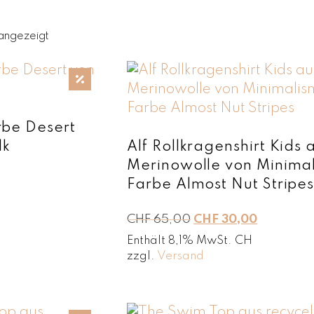
e Bademode für Kinder ist
orbeständig und schützt 
N
angezeigt
ährlichen Sonneneinstra
a
c
h
A
k
t
rbe Desert
u
lk
Alf Rollkragenshirt Kids 
a
Merinowolle von Minima
l
Farbe Almost Nut Stripe
i
t
ä
U
A
CHF
65,00
CHF
30,00
t
r
k
Enthält 8,1% MwSt. CH
s
s
t
zzgl.
Versand
o
p
u
r
r
e
t
ü
l
i