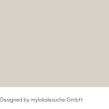
0
0
Designed by
mylokalesuche GmbH