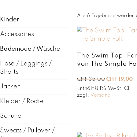
kann. Unsere nachhaltig
gehalten, SPF 50+, chl
Alle 6 Ergebnisse werden 
Kinder
vor gef
Accessoires
Bademode / Wäsche
The Swim Top, Fa
von The Simple Fo
Hose / Leggings /
Shorts
U
A
CHF
35,00
CHF
19,00
r
k
Jacken
Enthält 8,1% MwSt. CH
s
t
zzgl.
Versand
p
u
Kleider / Röcke
r
e
ü
l
Schuhe
n
l
g
e
Sweats / Pullover /
l
r