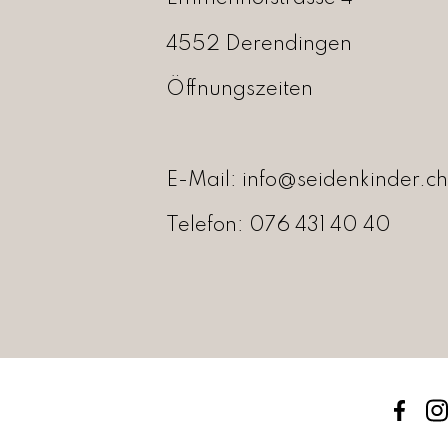
a
F
r
4552 Derendingen
:
9
C
,
Öffnungszeiten
H
0
F
0
.
1
E-Mail:
info@seidenkinder.ch
8
,
Telefon:
076 431 40 40
0
0