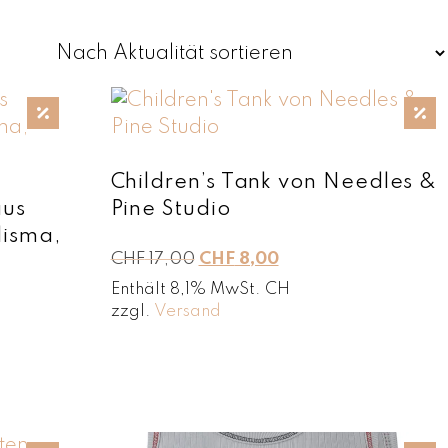
 in zeitlosen Nudefarben
empfindliche Kinderhaut
hlungen.
Children’s Tank von Needles &
aus
Pine Studio
lisma,
U
A
CHF
17,00
CHF
8,00
s
r
k
Enthält 8,1% MwSt. CH
s
t
zzgl.
Versand
p
u
r
e
ü
l
n
l
g
e
l
r