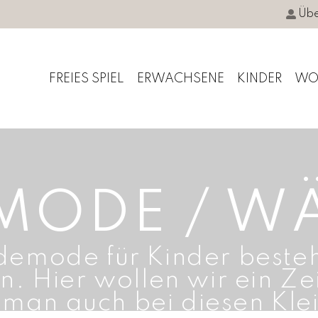
Übe
FREIES SPIEL
ERWACHSENE
KINDER
WO
MODE / W
emode für Kinder besteht
n. Hier wollen wir ein Z
s man auch bei diesen Kl