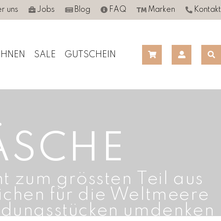
r uns
Jobs
Blog
FAQ
Marken
Kontakt
HNEN
SALE
GUTSCHEIN
ÄSCHE
 zum grössten Teil aus
eichen für die Weltmeere
eidungsstücken umdenken