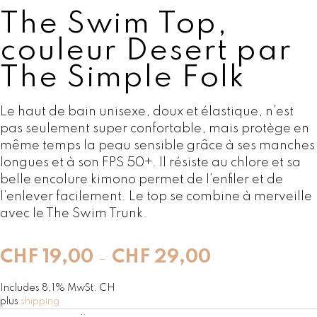
The Swim Top,
couleur Desert par
The Simple Folk
Le haut de bain unisexe, doux et élastique, n’est
pas seulement super confortable, mais protège en
même temps la peau sensible grâce à ses manches
longues et à son FPS 50+. Il résiste au chlore et sa
belle encolure kimono permet de l’enfiler et de
l’enlever facilement. Le top se combine à merveille
avec le The Swim Trunk.
P
CHF
19,00
CHF
29,00
–
l
a
Includes 8,1% MwSt. CH
plus
shipping
g