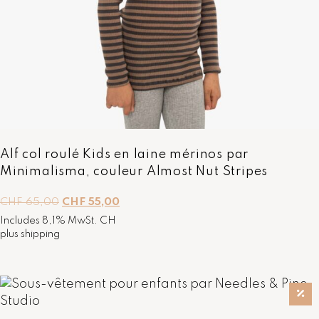
:
F
C
H
9
F
,
0
1
0
8
.
,
0
0
.
Alf col roulé Kids en laine mérinos par
Minimalisma, couleur Almost Nut Stripes
L
L
CHF
65,00
CHF
55,00
e
e
Includes 8,1% MwSt. CH
p
p
plus
shipping
r
r
i
i
x
x
i
a
n
c
i
t