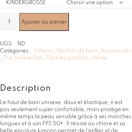
e
KINDERGRÖSSE
d
e
q
Ajouter au panier
p
u
r
a
i
n
UGS :
ND
x
t
Catégories :
Enfants
,
Maillots de bain
,
Nouveautés
i
,
The Simple Folk
,
Tous les produits
:
,
Vente
t
C
é
H
d
F
e
T
Description
1
h
9
e
Le haut de bain unisexe, doux et élastique, n’est
,
S
pas seulement super confortable, mais protège en
0
w
même temps la peau sensible grâce à ses manches
0
i
longues et à son FPS 50+. Il résiste au chlore et sa
à
m
belle encolure kimono permet de l’enfiler et de