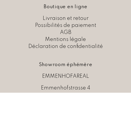
H
:
F
Boutique en ligne
C
H
8
Livraison et retour
F
,
Possibilités de paiement
0
AGB
1
0
Mentions légale
7
.
Déclaration de confidentialité
,
0
0
Showroom éphémère
.
EMMENHOFAREAL
Emmenhofstrasse 4
4552 Derendingen
Mail:
info@seidenkinder.ch
Téléphone:
076 431 40 40
Heures d’ouverture