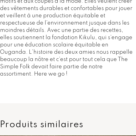
motifs et aux coupes à la mode. Elles veulent créer
r
des vêtements durables et confortables pour jouer
T
et veillent à une production équitable et
h
respectueuse de l’environnement jusque dans les
e
moindres détails. Avec une partie des recettes,
S
elles soutiennent la fondation Kikulu, qui s’engage
i
pour une éducation scolaire équitable en
m
Ouganda. L’histoire des deux amies nous rappelle
p
beaucoup la nôtre et c’est pour tout cela que The
l
Simple Folk devait faire partie de notre
e
assortiment. Here we go !
F
o
l
k
Produits similaires