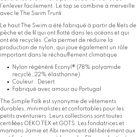
C
T
l’enlever facilement. Le top se combine à merveille
H
o
avec le The Swim Trunk.
F
p
Le haut The Swim a été fabriqué à partir de filets de
,
pêche et de fil qui ont flotté dans les océans et qui
2
c
ont été recyclés. Cela permet de réduire la
9
o
production de nylon, qui joue également un rôle
,
u
important dans le réchauffement climatique.
0
l
0
e
Nylon régénéré Econyl® (78% polyamide
u
recyclé, 22% élasthanne).
r
Couleur : Desert
D
Fabriqué avec amour au Portugal
e
s
The Simple Folk est synonyme de vêtements
e
durables, minimalistes et confortables pour les
r
petits aventuriers. Leurs collections sont toutes
t
certifiées OEKO TEX et GOTS. Les fondatrices et
p
mamans Jamie et Abi renoncent délibérément aux
a