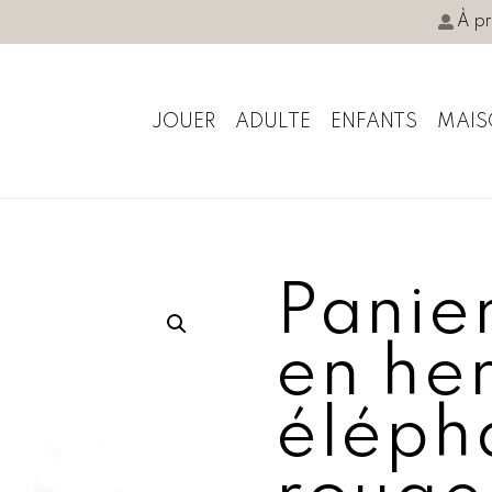
À p
JOUER
ADULTE
ENFANTS
MAIS
Panie
en he
éléph