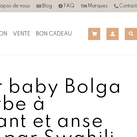
ropos de nous
Blog
FAQ
Marques
Contact
ON
VENTE
BON CADEAU
r baby Bolga
rbe à
ant et anse