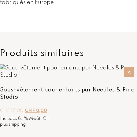
fabriqués en Europe.
Produits similaires
Sous-vêtement pour enfants par Needles & Pine
Studio
L
L
CHF
17,00
CHF
8,00
e
e
Includes 8,1% MwSt. CH
p
p
plus
shipping
r
r
i
i