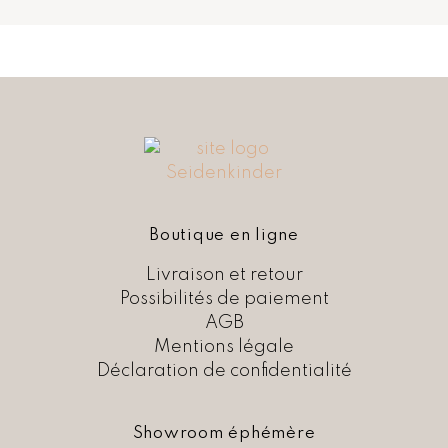
i
t
t
u
i
e
a
l
l
e
é
s
t
t
a
i
:
t
C
H
:
F
Boutique en ligne
C
H
3
Livraison et retour
F
6
Possibilités de paiement
,
AGB
4
0
Mentions légale
9
0
Déclaration de confidentialité
,
.
0
0
Showroom éphémère
.