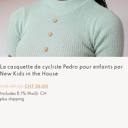
H
:
F
C
H
3
F
9
,
5
0
1
0
,
.
0
0
.
La casquette de cycliste Pedro pour enfants par
New Kids in the House
L
L
CHF
49,00
CHF
36,00
e
e
Includes 8,1% MwSt. CH
p
p
plus
shipping
r
r
i
i
x
x
i
a
n
c