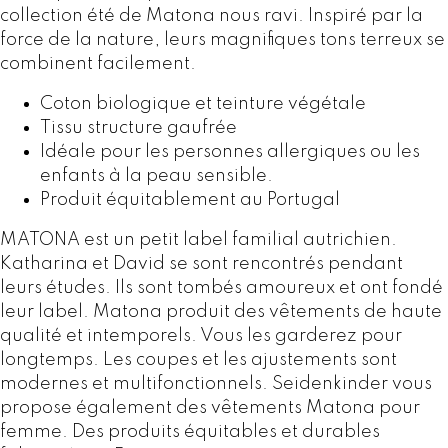
:
F
collection été de Matona nous ravi. Inspiré par la
C
force de la nature, leurs magnifiques tons terreux se
H
1
combinent facilement.
F
9
Coton biologique et teinture végétale
,
Tissu structure gaufrée
3
0
Idéale pour les personnes allergiques ou les
0
0
enfants à la peau sensible.
,
.
Produit équitablement au Portugal
0
0
MATONA est un petit label familial autrichien.
.
Katharina et David se sont rencontrés pendant
leurs études. Ils sont tombés amoureux et ont fondé
leur label. Matona produit des vêtements de haute
qualité et intemporels. Vous les garderez pour
longtemps. Les coupes et les ajustements sont
modernes et multifonctionnels. Seidenkinder vous
propose également des vêtements Matona pour
femme. Des produits équitables et durables