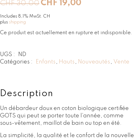
L
L
CHF
19,00
CHF
30,00
e
e
p
p
Includes 8,1% MwSt. CH
plus
shipping
r
r
i
i
Ce produit est actuellement en rupture et indisponible.
x
x
i
a
n
c
UGS :
ND
i
t
Catégories :
Enfants
,
Hauts
,
Nouveautés
,
Vente
t
u
i
e
a
l
l
e
Description
é
s
t
t
Un débardeur doux en coton biologique certifiée
a
GOTS qui peut se porter toute l’année, comme
i
:
sous-vêtement, maillot de bain ou top en été.
t
C
H
La simplicité, la qualité et le confort de la nouvelle