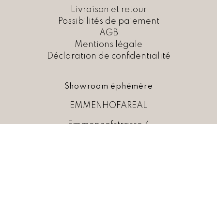
H
9
Livraison et retour
F
,
Possibilités de paiement
0
AGB
2
0
Mentions légale
6
.
Déclaration de confidentialité
,
0
0
Showroom éphémère
.
EMMENHOFAREAL
Emmenhofstrasse 4
4552 Derendingen
Mail:
info@seidenkinder.ch
Téléphone:
076 431 40 40
Heures d’ouverture