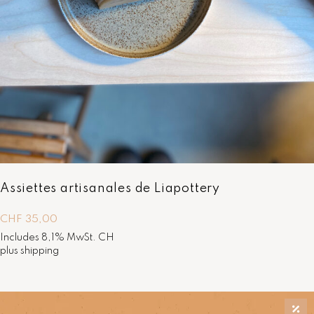
4
9
,
0
0
à
C
H
F
6
9
,
Assiettes artisanales de Liapottery
0
0
CHF
35,00
Includes 8,1% MwSt. CH
plus
shipping