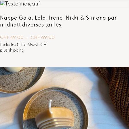
u
g
i
Nappe Gaia, Lola, Irene, Nikki & Simona par
e
midnatt diverses tailles
p
a
P
CHF
49,00
–
CHF
69,00
r
l
Includes 8,1% MwSt. CH
L
a
plus
shipping
g
i
e
n
d
i
e
e
p
n
r
i
w
x
e
r
:
k
C
H
F