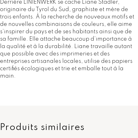
Derrière LINIENWERK se cache Liane Stadler,
i
originaire du Tyrol du Sud, graphiste et mère de
r
trois enfants. À la recherche de nouveaux motifs et
e
de nouvelles combinaisons de couleurs, elle aime
c
s’inspirer du pays et de ses habitants ainsi que de
h
sa famille. Elle attache beaucoup d’importance à
i
la qualité et à la durabilité. Liane travaille autant
f
que possible avec des imprimeries et des
f
entreprises artisanales locales, utilise des papiers
r
certifiés écologiques et trie et emballe tout à la
é
main.
e
s
a
v
e
c
b
Produits similaires
o