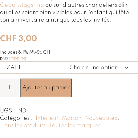
Geburtstagsring
ou sur d’autres chandeliers afin
qu’elles soient bien visibles pour l’enfant qui fête
son anniversaire ainsi que tous les invités.
CHF
3,00
Includes 8,1% MwSt. CH
plus
shipping
ZAHL
q
Ajouter au panier
u
a
n
UGS :
ND
t
Catégories :
Intérieur
,
Maison
,
Nouveautés
,
i
Tous les produits
,
Toutes les marques
t
é