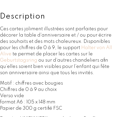
d
e
C
Description
a
r
Ces cartes joliment illustrées sont parfaites pour
t
décorer la table d’anniversaire et / ou pour écrire
e
des souhaits et des mots chaleureux. Disponibles
s
pour les chiffres de 0 à 9, le support
Halter von All
d
Alive
te permet de placer les cartes sur le
'
Geburtstagsring
ou sur d’autres chandeliers afin
a
qu’elles soient bien visibles pour l’enfant qui fête
n
son anniversaire ainsi que tous les invités.
n
Motif : chiffres avec bougies
i
Chiffres de 0 à 9 au choix
v
Verso vide
e
format A6 : 105 x 148 mm
r
Papier de 300 g certifié FSC
s
a