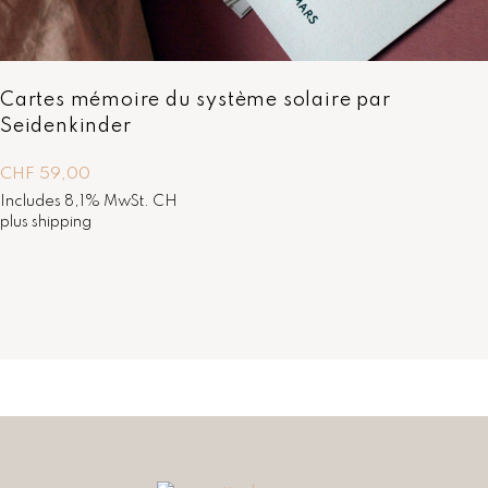
9
0
,
.
0
0
.
Cartes mémoire du système solaire par
Seidenkinder
CHF
59,00
Includes 8,1% MwSt. CH
plus
shipping