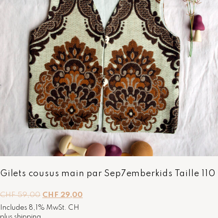
Gilets cousus main par Sep7emberkids Taille 110
L
L
CHF
59,00
CHF
29,00
e
e
Includes 8,1% MwSt. CH
p
p
plus
shipping