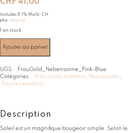
CHF
41,00
Includes 8,1% MwSt. CH
plus
shipping
1 en stock
q
Ajouter au panier
u
a
n
UGS :
FrauGold_Nebensonne_Pink-Blue
t
Catégories :
Frau Gold
,
Intérieur
,
Nouveautés
,
i
Tous les produits
t
é
d
e
B
Description
o
u
Soleil est un magnifique bougeoir simple. Selon le