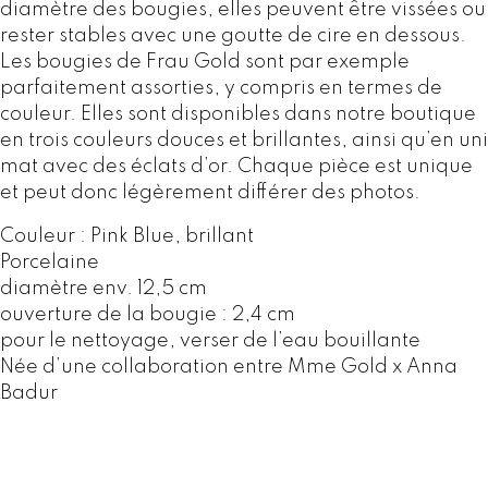
g
diamètre des bougies, elles peuvent être vissées ou
e
rester stables avec une goutte de cire en dessous.
o
Les bougies de Frau Gold sont par exemple
i
parfaitement assorties, y compris en termes de
r
couleur. Elles sont disponibles dans notre boutique
s
en trois couleurs douces et brillantes, ainsi qu’en uni
o
mat avec des éclats d’or. Chaque pièce est unique
l
et peut donc légèrement différer des photos.
e
Couleur : Pink Blue, brillant
i
Porcelaine
l
diamètre env. 12,5 cm
-
ouverture de la bougie : 2,4 cm
P
pour le nettoyage, verser de l’eau bouillante
i
Née d’une collaboration entre Mme Gold x Anna
n
Badur
k
B
l
u