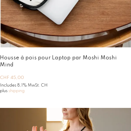
C
H
8
F
9
,
1
0
1
0
8
.
,
0
0
Housse à pois pour Laptop par Moshi Moshi
.
Mind
CHF
45,00
Includes 8,1% MwSt. CH
plus
shipping