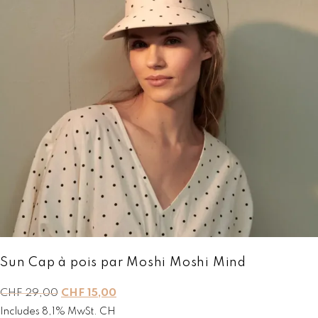
Sun Cap à pois par Moshi Moshi Mind
L
L
CHF
29,00
CHF
15,00
e
e
Includes 8,1% MwSt. CH