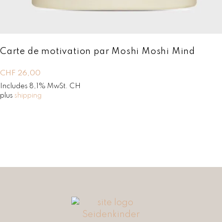
9
0
,
.
0
0
.
Carte de motivation par Moshi Moshi Mind
CHF
26,00
Includes 8,1% MwSt. CH
plus
shipping