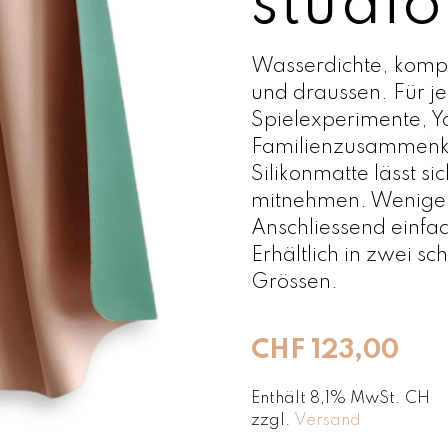
studio
Wasserdichte, kompak
und draussen. Für jed
Spielexperimente, 
Familienzusammenkü
Silikonmatte lässt s
mitnehmen. Weniger
Anschliessend einfa
Erhältlich in zwei 
Grössen.
CHF
123,00
Enthält 8,1% MwSt. CH
zzgl.
Versand