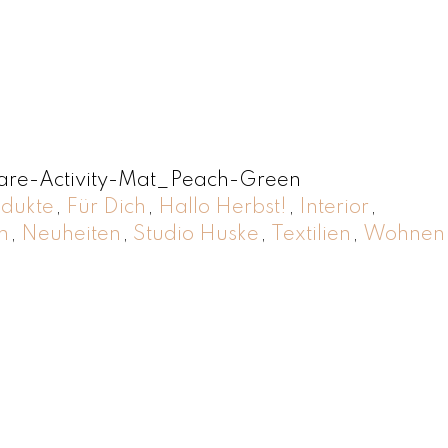
are-Activity-Mat_Peach-Green
odukte
,
Für Dich
,
Hallo Herbst!
,
Interior
,
n
,
Neuheiten
,
Studio Huske
,
Textilien
,
Wohnen