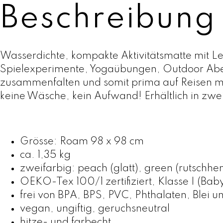
Beschreibung
Wasserdichte, kompakte Aktivitätsmatte mit Lede
Spielexperimente, Yogaübungen, Outdoor Aben
zusammenfalten und somit prima auf Reisen m
keine Wäsche, kein Aufwand! Erhältlich in zw
Grösse: Roam 98 x 98 cm
ca. 1,35 kg
zweifarbig: peach (glatt), green (rutsch
OEKO-Tex 100/1 zertifiziert, Klasse I (Bab
frei von BPA, BPS, PVC, Phthalaten, Blei u
vegan, ungiftig, geruchsneutral
hitze- und farbecht