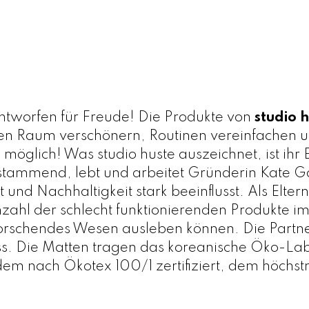
e
n
v
o
n
s
ntworfen für Freude! Die Produkte von
studio 
t
inen Raum verschönern, Routinen vereinfachen u
u
 möglich! Was studio huste auszeichnet, ist ih
d
 stammend, lebt und arbeitet Gründerin Kate G
i
nd Nachhaltigkeit stark beeinflusst. Als Elter
o
Anzahl der schlecht funktionierenden Produkte i
h
 forschendes Wesen ausleben können. Die Partne
u
. Die Matten tragen das koreanische Öko-Labe
s
dem nach Ökotex 100/1 zertifiziert, dem höchs
k
e