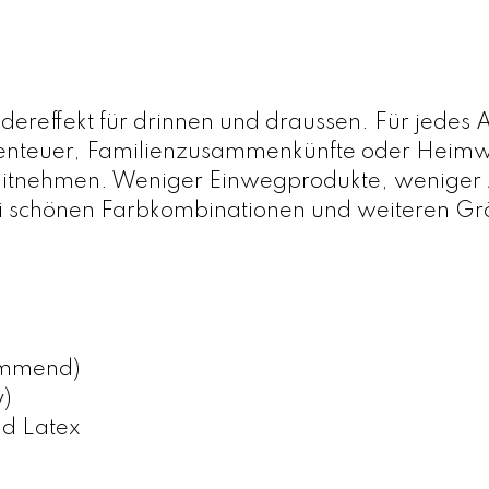
i
t
y
M
reffekt für drinnen und draussen. Für jedes Alt
a
teuer, Familienzusammenkünfte oder Heimwerkp
t
itnehmen. Weniger Einwegprodukte, weniger A
i
ei schönen Farbkombinationen und weiteren Gr
n
P
e
a
c
h
hemmend)
/
y)
G
nd Latex
r
e