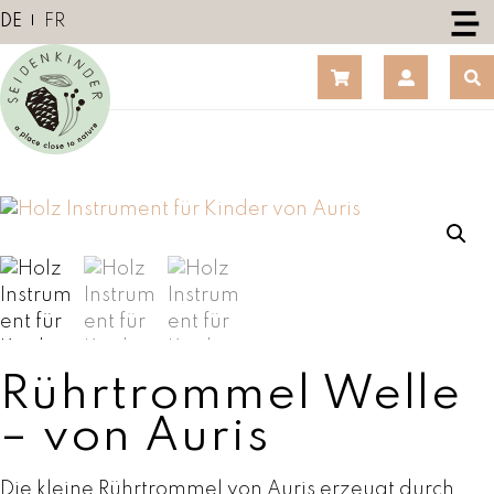
Z
DE
FR
u
m
I
n
h
a
l
t
s
p
r
i
n
Rührtrommel Welle
g
e
– von Auris
n
Die kleine Rührtrommel von Auris erzeugt durch