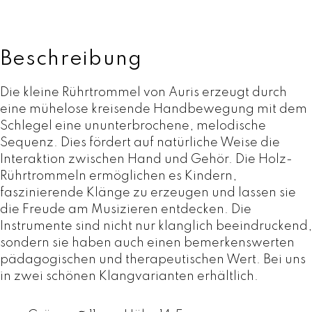
m
m
e
l
Beschreibung
M
e
Die kleine Rührtrommel von Auris erzeugt durch
l
eine mühelose kreisende Handbewegung mit dem
o
Schlegel eine ununterbrochene, melodische
d
Sequenz. Dies fördert auf natürliche Weise die
i
Interaktion zwischen Hand und Gehör. Die Holz-
e
Rührtrommeln ermöglichen es Kindern,
-
faszinierende Klänge zu erzeugen und lassen sie
v
die Freude am Musizieren entdecken. Die
o
Instrumente sind nicht nur klanglich beeindruckend,
n
sondern sie haben auch einen bemerkenswerten
A
pädagogischen und therapeutischen Wert. Bei uns
u
in zwei schönen Klangvarianten erhältlich.
r
i