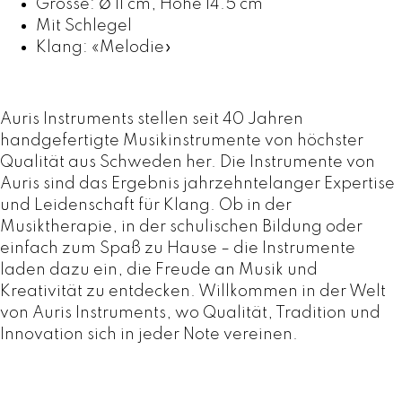
Grösse:
∅
11 cm, Höhe 14.5 cm
s
Mit Schlegel
M
Klang: «Melodie»
e
n
g
Auris Instruments stellen seit 40 Jahren
e
handgefertigte Musikinstrumente von höchster
Qualität aus Schweden her. Die Instrumente von
Auris sind das Ergebnis jahrzehntelanger Expertise
und Leidenschaft für Klang. Ob in der
Musiktherapie, in der schulischen Bildung oder
einfach zum Spaß zu Hause – die Instrumente
laden dazu ein, die Freude an Musik und
Kreativität zu entdecken. Willkommen in der Welt
von Auris Instruments, wo Qualität, Tradition und
Innovation sich in jeder Note vereinen.