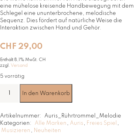
eine mühelose kreisende Handbewegung mit dem
Schlegel eine ununterbrochene, melodische
Sequenz. Dies fördert auf natürliche Weise die
Interaktion zwischen Hand und Gehör.
CHF
29,00
Enthält 8,1% MwSt. CH
zzgl.
Versand
5 vorrätig
R
In den Warenkorb
ü
h
r
Artikelnummer:
Auris_Rührtrommel_Melodie
t
Kategorien:
Alle Marken
,
Auris
,
Freies Spiel
,
r
Musizieren
,
Neuheiten
o