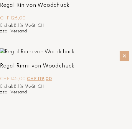
Regal Rin von Woodchuck
CHF
126,00
Enthält 8,1% MwSt. CH
zzgl.
Versand
Regal Rinni von Woodchuck
U
A
CHF
145,00
CHF
119,00
r
k
Enthält 8,1% MwSt. CH
s
t
zzgl.
Versand
p
u
r
e
ü
l
n
l
g
e
l
r
i
P