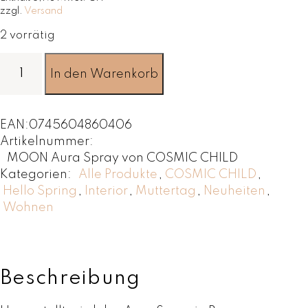
zzgl.
Versand
2 vorrätig
M
In den Warenkorb
O
O
N
EAN:
0745604860406
A
Artikelnummer:
u
MOON Aura Spray von COSMIC CHILD
r
Kategorien:
Alle Produkte
,
COSMIC CHILD
,
a
Hello Spring
,
Interior
,
Muttertag
,
Neuheiten
,
S
Wohnen
p
r
a
y
v
Beschreibung
o