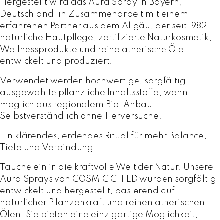
n
Hergestellt wird das Aura Spray in Bayern,
C
Deutschland, in Zusammenarbeit mit einem
O
erfahrenen Partner aus dem Allgäu, der seit 1982
S
natürliche Hautpflege, zertifizierte Naturkosmetik,
M
Wellnessprodukte und reine ätherische Öle
I
entwickelt und produziert.
C
Verwendet werden hochwertige, sorgfältig
C
ausgewählte pflanzliche Inhaltsstoffe, wenn
H
möglich aus regionalem Bio-Anbau.
I
Selbstverständlich ohne Tierversuche.
L
D
Ein klärendes, erdendes Ritual für mehr Balance,
M
Tiefe und Verbindung.
e
n
Tauche ein in die kraftvolle Welt der Natur. Unsere
g
Aura Sprays von COSMIC CHILD wurden sorgfältig
e
entwickelt und hergestellt, basierend auf
natürlicher Pflanzenkraft und reinen ätherischen
Ölen. Sie bieten eine einzigartige Möglichkeit,