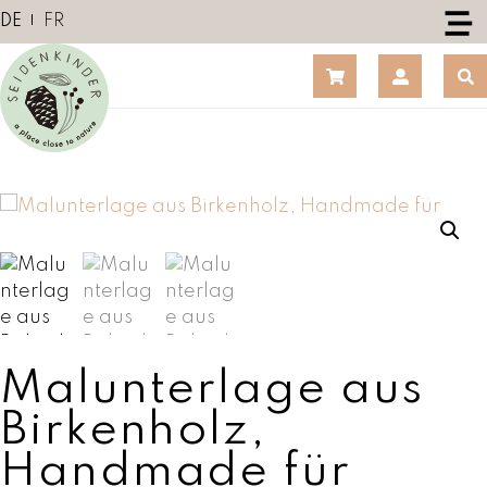
Z
DE
FR
u
m
I
n
h
a
l
t
s
p
r
i
n
Malunterlage aus
g
e
Birkenholz,
n
Handmade für