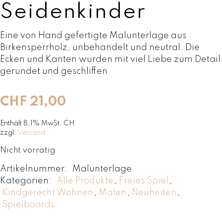
Seidenkinder
Eine von Hand gefertigte Malunterlage aus
Birkensperrholz, unbehandelt und neutral. Die
Ecken und Kanten wurden mit viel Liebe zum Detail
gerundet und geschliffen.
CHF
21,00
Enthält 8,1% MwSt. CH
zzgl.
Versand
Nicht vorrätig
Artikelnummer:
Malunterlage
Kategorien:
Alle Produkte
,
Freies Spiel
,
Kindgerecht Wohnen
,
Malen
,
Neuheiten
,
Spielboards