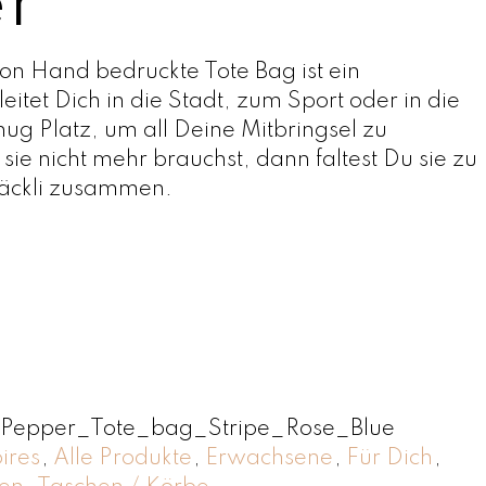
r
n Hand bedruckte Tote Bag ist ein
eitet Dich in die Stadt, zum Sport oder in die
nug Platz, um all Deine Mitbringsel zu
ie nicht mehr brauchst, dann faltest Du sie zu
päckli zusammen.
i-Pepper_Tote_bag_Stripe_Rose_Blue
ires
,
Alle Produkte
,
Erwachsene
,
Für Dich
,