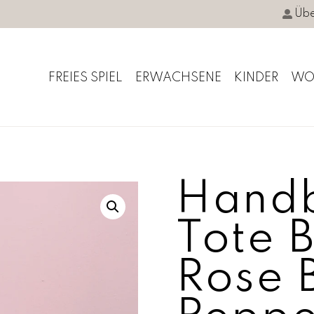
Übe
FREIES SPIEL
ERWACHSENE
KINDER
WO
Handb
Tote 
Rose B