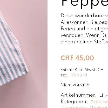
Peppe
Diese wunderbare vo
Alleskönner. Sie begl
Ferien und bietet ge
verstauen. Wenn Du s
einem kleinen Stoff
CHF
45,00
Enthält 8,1% MwSt. CH
zzgl.
Versand
Nicht vorrätig
Artikelnummer:
Lil
Kategorien:
Accesso