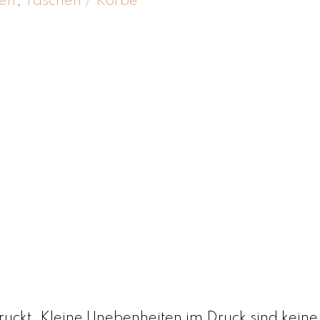
en
,
Taschen / Körbe
ruckt. Kleine Unebenheiten im Druck sind keine