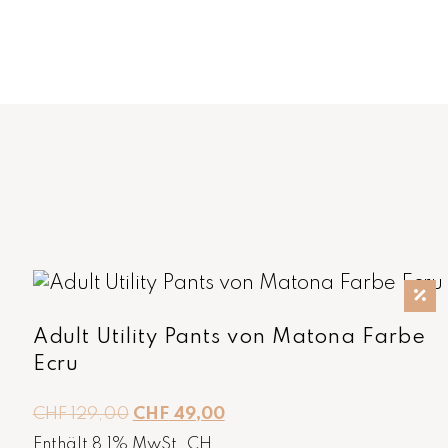
Adult Utility Pants von Matona Farbe
Ecru
U
A
CHF
129,00
CHF
49,00
r
k
Enthält 8,1% MwSt. CH