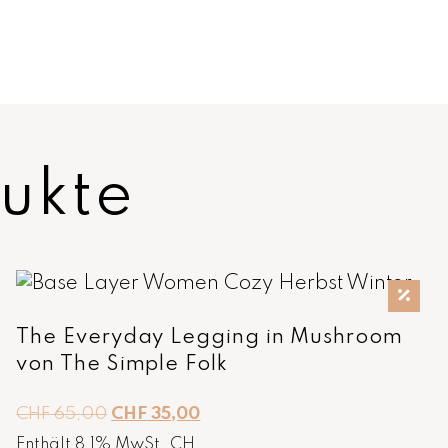
ukte
The Everyday Legging in Mushroom
von The Simple Folk
U
A
CHF
65,00
CHF
35,00
r
k
Enthält 8,1% MwSt. CH