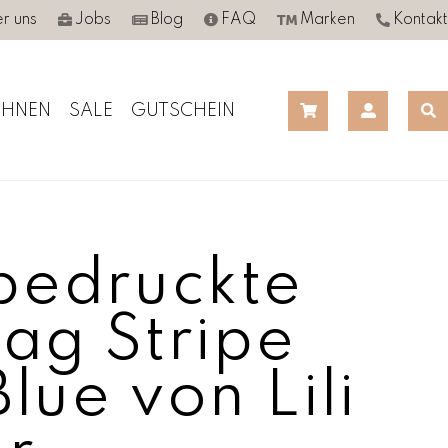
r uns
Jobs
Blog
FAQ
Marken
Kontakt
HNEN
SALE
GUTSCHEIN
edruckte
Bag Stripe
lue von Lili