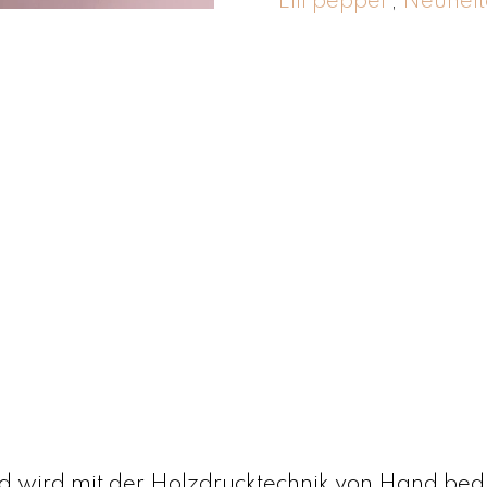
Lili pepper
,
Neuheit
nd wird mit der Holzdrucktechnik von Hand bed