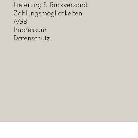
r
Lieferung & Rückversand
:
3
Zahlungsmöglichkeiten
C
5
H
,
AGB
F
0
Impressum
0
Datenschutz
6
.
5
,
0
0