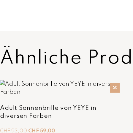
Ähnliche Prod
Adult Sonnenbrille von YEYE in
diversen Farben
U
A
CHF
93,00
CHF
59,00