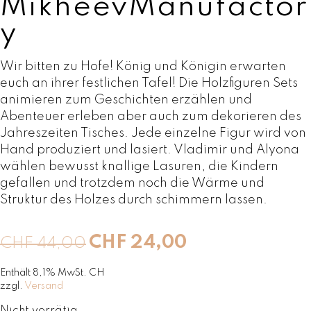
MikheevManufactor
y
Wir bitten zu Hofe! König und Königin erwarten
euch an ihrer festlichen Tafel! Die Holzfiguren Sets
animieren zum Geschichten erzählen und
Abenteuer erleben aber auch zum dekorieren des
Jahreszeiten Tisches. Jede einzelne Figur wird von
Hand produziert und lasiert. Vladimir und Alyona
wählen bewusst knallige Lasuren, die Kindern
gefallen und trotzdem noch die Wärme und
Struktur des Holzes durch schimmern lassen.
U
A
CHF
24,00
CHF
44,00
r
k
s
t
Enthält 8,1% MwSt. CH
zzgl.
Versand
p
u
r
e
Nicht vorrätig