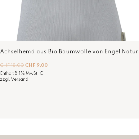
Achselhemd aus Bio Baumwolle von Engel Natur
U
A
CHF
18,00
CHF
9,00
r
k
Enthält 8,1% MwSt. CH
s
t
zzgl.
Versand
p
u
r
e
ü
l
n
l
g
e
l
r
i
P
c
r
h
e