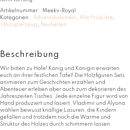
ü
l
Artikelnummer:
Meekv-Royal
n
l
Kategorien:
Adventskalender
,
Alle Produkte
,
g
e
Holzspielzeug
,
Neuheiten
l
r
i
P
c
r
h
e
e
i
Beschreibung
r
s
P
i
Wir bitten zu Hofe! König und Königin erwarten
r
s
euch an ihrer festlichen Tafel! Die Holzfiguren Sets
e
t
animieren zum Geschichten erzählen und
i
:
Abenteuer erleben aber auch zum dekorieren des
s
C
Jahreszeiten Tisches. Jede einzelne Figur wird von
w
H
Hand produziert und lasiert. Vladimir und Alyona
a
F
wählen bewusst knallige Lasuren, die Kindern
r
gefallen und trotzdem noch die Wärme und
:
2
Struktur des Holzes durch schimmern lassen.
C
4