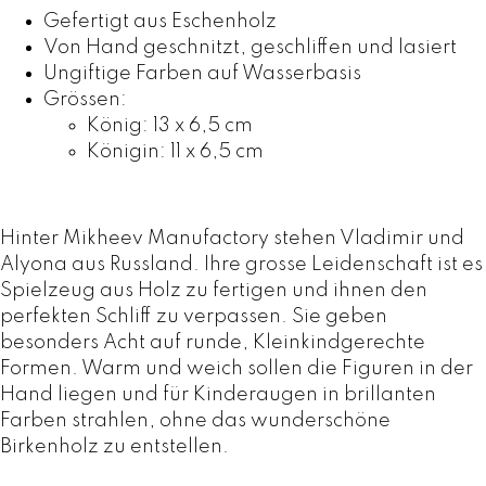
Gefertigt aus Eschenholz
H
,
Von Hand geschnitzt, geschliffen und lasiert
F
0
Ungiftige Farben auf Wasserbasis
0
Grössen:
4
.
König: 13 x 6,5 cm
4
Königin: 11 x 6,5 cm
,
0
0
Hinter Mikheev Manufactory stehen Vladimir und
Alyona aus Russland. Ihre grosse Leidenschaft ist es
Spielzeug aus Holz zu fertigen und ihnen den
perfekten Schliff zu verpassen. Sie geben
besonders Acht auf runde, Kleinkindgerechte
Formen. Warm und weich sollen die Figuren in der
Hand liegen und für Kinderaugen in brillanten
Farben strahlen, ohne das wunderschöne
Birkenholz zu entstellen.