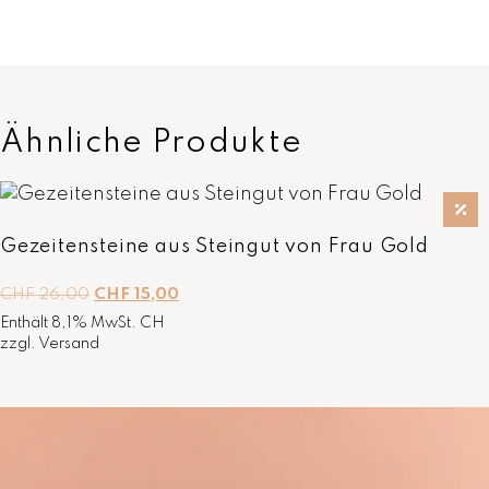
Ähnliche Produkte
Gezeitensteine aus Steingut von Frau Gold
U
A
CHF
26,00
CHF
15,00
r
k
Enthält 8,1% MwSt. CH
s
t
zzgl.
Versand
p
u
r
e
ü
l
n
l
g
e
l
r