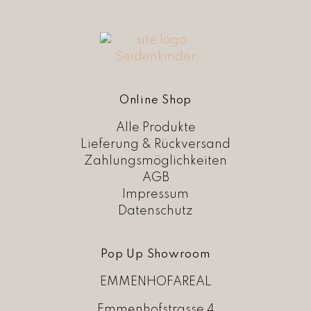
e
i
r
s
P
i
r
s
e
t
i
:
s
C
w
H
Online Shop
a
F
r
Alle Produkte
:
9
Lieferung & Rückversand
C
,
Zahlungsmöglichkeiten
H
0
AGB
F
0
Impressum
.
1
Datenschutz
8
,
0
Pop Up Showroom
0
EMMENHOFAREAL
Emmenhofstrasse 4