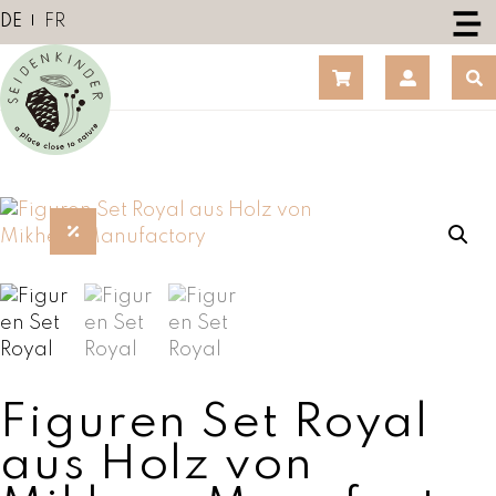
Z
DE
FR
u
m
I
n
h
a
l
t
s
p
r
i
n
g
Figuren Set Royal
e
n
aus Holz von