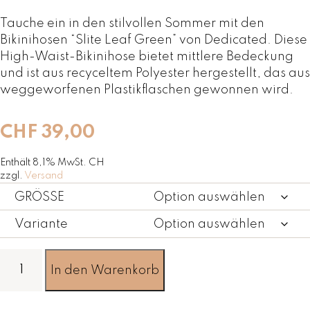
Tauche ein in den stilvollen Sommer mit den
Bikinihosen “Slite Leaf Green” von Dedicated. Diese
High-Waist-Bikinihose bietet mittlere Bedeckung
und ist aus recyceltem Polyester hergestellt, das aus
weggeworfenen Plastikflaschen gewonnen wird.
CHF
39,00
Enthält 8,1% MwSt. CH
zzgl.
Versand
GRÖSSE
Variante
B
In den Warenkorb
i
k
i