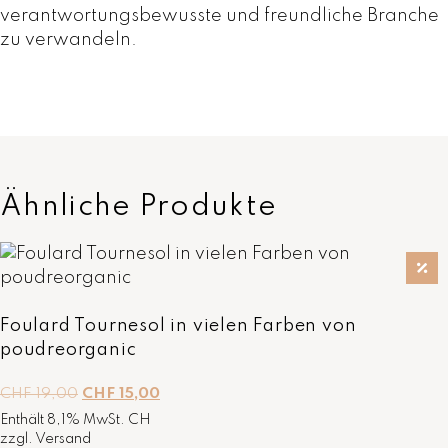
e
verantwortungsbewusste und freundliche Branche
zu verwandeln.
Ähnliche Produkte
Foulard Tournesol in vielen Farben von
poudreorganic
U
A
CHF
19,00
CHF
15,00
r
k
Enthält 8,1% MwSt. CH
s
t
zzgl.
Versand