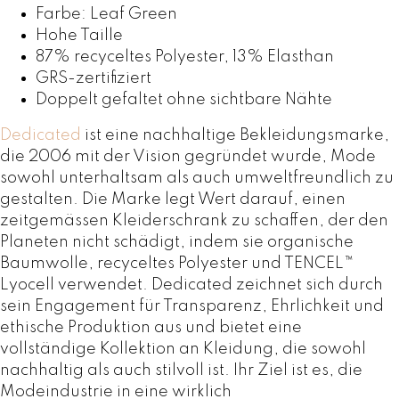
e
Farbe: Leaf Green
e
Hohe Taille
n
87% recyceltes Polyester, 13% Elasthan
v
GRS-zertifiziert
o
Doppelt gefaltet ohne sichtbare Nähte
n
D
Dedicated
ist eine nachhaltige Bekleidungsmarke,
e
die 2006 mit der Vision gegründet wurde, Mode
d
sowohl unterhaltsam als auch umweltfreundlich zu
i
gestalten. Die Marke legt Wert darauf, einen
c
zeitgemässen Kleiderschrank zu schaffen, der den
a
Planeten nicht schädigt, indem sie organische
t
Baumwolle, recyceltes Polyester und TENCEL™
e
Lyocell verwendet. Dedicated zeichnet sich durch
d
sein Engagement für Transparenz, Ehrlichkeit und
M
ethische Produktion aus und bietet eine
e
vollständige Kollektion an Kleidung, die sowohl
n
nachhaltig als auch stilvoll ist. Ihr Ziel ist es, die
g
Modeindustrie in eine wirklich