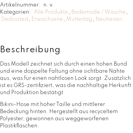
Artikelnummer:
n. v.
n
Kategorien:
Alle Produkte
,
Bademode / Wäsche
,
i
Dedicated
,
Erwachsene
,
Muttertag
,
Neuheiten
P
a
n
t
s
Beschreibung
S
l
Das Modell zeichnet sich durch einen hohen Bund
i
und eine doppelte Faltung ohne sichtbare Nähte
t
aus, was für einen nahtlosen Look sorgt. Zusätzlich
e
ist es GRS-zertifiziert, was die nachhaltige Herkunft
L
und Produktion bestätigt.
e
Bikini-Hose mit hoher Taille und mittlerer
a
Bedeckung hinten. Hergestellt aus recyceltem
f
Polyester, gewonnen aus weggeworfenen
G
Plastikflaschen.
r