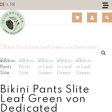
Z
DE
FR
u
m
I
n
h
a
l
t
s
p
r
i
n
Bikini Pants Slite
g
e
Leaf Green von
n
Dedicated