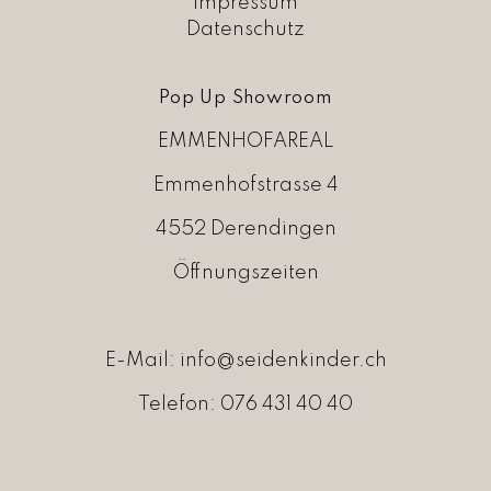
Impressum
0
6
.
Datenschutz
9
,
0
Pop Up Showroom
0
EMMENHOFAREAL
Emmenhofstrasse 4
4552 Derendingen
Öffnungszeiten
E-Mail:
info@seidenkinder.ch
Telefon:
076 431 40 40