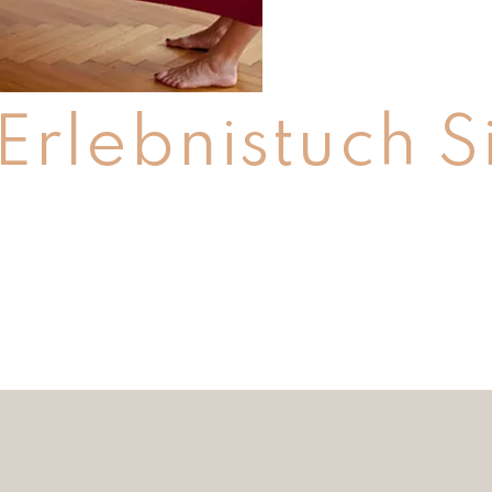
rlebnistuch S