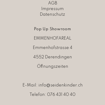
rangin Frangine
AGB
Impressum
rau Gold
Datenschutz
rau Ottilie
Pop Up Showroom
abrielle Paris
EMMENHOFAREAL
iuseppina
Emmenhofstrasse 4
oldrick Natural Living
4552 Derendingen
rapat
Öffnungszeiten
retas Schwester
RIMM’S
E-Mail:
info@seidenkinder.ch
abibi Café
Telefon:
076 431 40 40
andker
aps Nordic